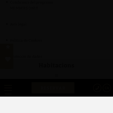
Condicions del programa
MEMBERS ONLY
Avís legal
Política de Cookies
Protecció de dades
Habitacions
Powered by Keytel
RESERVAR
CA
Compra segura
MENÚ