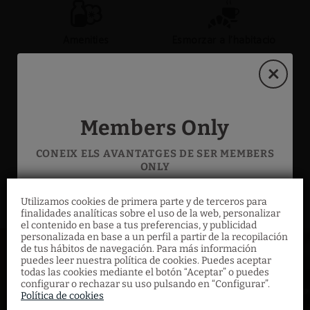
Amenities
Esmorzar a l'habitació
Minibar
Assecador de cabells
Members Only
CONEIX ELS AVANTATGES DE SER MEMBERS
MOSTRAR MÉS
ONLY
Telèfon
Smart TV
Paquet romàntic
Utilizamos cookies de primera parte y de terceros para
Acumula estades al nostre establiment i
finalidades analíticas sobre el uso de la web, personalizar
gaudeix de descomptes addicionals per ser
el contenido en base a tus preferencias, y publicidad
membre. Només per registrar-te ja obtens
personalizada en base a un perfil a partir de la recopilación
Aire condicionat controlat
un descompte addicional, que anirà
de tus hábitos de navegación. Para más información
Afegeix el paquet romàntic a la teva estada i
Connexió Wi-Fi gratuïta
individualment
puedes leer nuestra política de cookies. Puedes aceptar
augmentant segons el nivell que tinguis.
gaudeix d’un moment inoblidable amb
todas las cookies mediante el botón “Aceptar” o puedes
aquella persona tan especial.
configurar o rechazar su uso pulsando en “Configurar”.
Bronze
Política de cookies