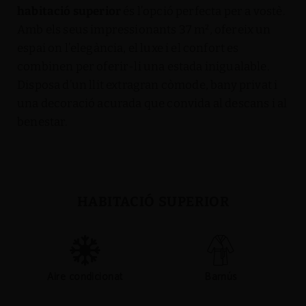
habitació superior
és l’opció perfecta per a vostè.
Amb els seus impressionants 37 m², ofereix un
espai on l’elegància, el luxe i el confort es
combinen per oferir-li una estada inigualable.
Disposa d’un llit extragran còmode, bany privat i
una decoració acurada que convida al descans i al
benestar.
HABITACIÓ SUPERIOR
Aire condicionat
Barnús