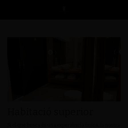
Habitació Superior de l´Hotel Casa Peya - Adults Only a Palafrugell. W
Habitació superior
Si el que busca és una experiència única, la nostra